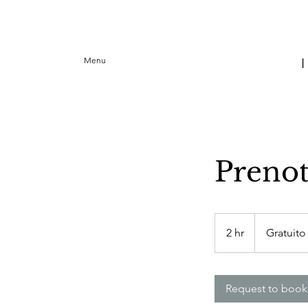
Menu
Prenota
Gratuito
2 hr
2
Gratuito
h
r
Request to book