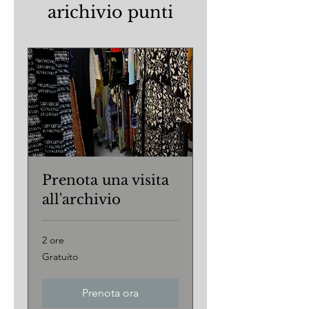
arichivio punti
Prenota una visita
all'archivio
2 ore
Gratuito
Gratuito
Prenota ora